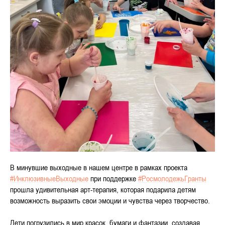
Вместе мы помогли
Нужна помощь
Те, кто помогает
Отчёты
Как помочь
Центр профессионального роста
В минувшие выходные в нашем центре в рамках проекта
#ИнклюзивныеВыходные
при поддержке
#РосмолодежьГранты
прошла удивительная арт-терапия, которая подарила детям
возможность выразить свои эмоции и чувства через творчество.
Дети погрузились в мир красок, бумаги и фантазии, создавая