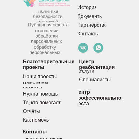
История
Политика
безопасности
Документы
платежей
Публичная оферта
Партнёрство
Политика в
отношении
Контакты
обработки
персональных
Согласие на
данных
обработку
персональных
данных
Благотворительные
Центр
проекты
реабилитации
Услуги
Наши проекты
Специалисты
Вместе мы
помогли
Центр
Нужна помощь
профессионального
Те, кто помогает
роста
Отчёты
Как помочь
Контакты