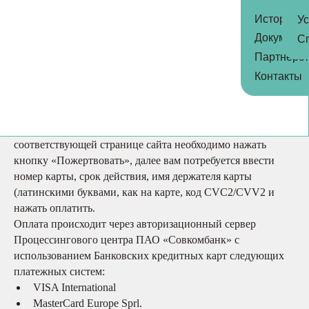
История
Ус
Помочь
Помочь
Документ
С
Партнёрс
О нас
Контакты
Оплата с помощью банковской карты
История
Документы
Для выбора оплаты с помощью банковской карты на
соответствующей странице сайта необходимо нажать
Партнёрство
кнопку «Пожертвовать», далее вам потребуется ввести
Контакты
номер карты, срок действия, имя держателя карты
(латинскими буквами, как на карте, код CVC2/CVV2 и
Центр реабилитации
нажать оплатить.
Оплата происходит через авторизационный сервер
Услуги
Процессингового центра ПАО «Совкомбанк» с
Специалисты
использованием Банковских кредитных карт следующих
платежных систем:
Благотворительные проекты
VISA International
Наши
MasterCard Europe Sprl.