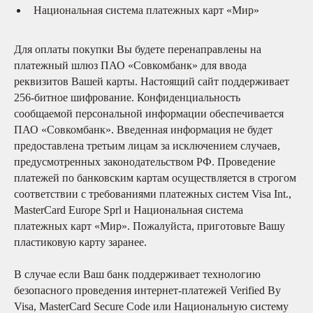
проекты
Национальная система платежных карт «Мир»
Вместе мы
помогли
Нужна
Для оплаты покупки Вы будете перенаправлены на
помощь
платежный шлюз ПАО «Совкомбанк» для ввода
Те, кто помогает
реквизитов Вашей карты. Настоящий сайт поддерживает
Отчёты
256-битное шифрование. Конфиденциальность
сообщаемой персональной информации обеспечивается
Как
ПАО «Совкомбанк». Введенная информация не будет
помочь
предоставлена третьим лицам за исключением случаев,
Центр профессионального роста
предусмотренных законодательством РФ. Проведение
платежей по банковским картам осуществляется в строгом
соответствии с требованиями платежных систем Visa Int.,
MasterCard Europe Sprl и Национальная система
платежных карт «Мир». Пожалуйста, приготовьте Вашу
пластиковую карту заранее.
В случае если Ваш банк поддерживает технологию
безопасного проведения интернет-платежей Verified By
Visa, MasterCard Secure Code или Национальную систему