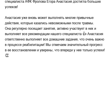
специалиста АФК Фролова Егора Анастасия достигла больших
Вместе мы помогли
успехов!
Нужна помощь
Анастасия уже вновь может выполнять многие привычные
действия, которые казались невозможными после травмы.
Те, кто помогает
Она регулярно посещает занятия, активно участвует в них и
Отчёты
выполняет все рекомендации нашего специалиста 👍 Анастасия
ответственно выполняет все домашние задания, что очень важно
Как помочь
в процессе реабилитации! Мы отмечаем значительный прогресс
в ее восстановлении и уверены, что впереди у нее только успехи!
Центр профессионального роста
👏