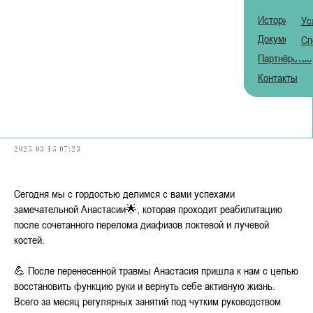
История
Ус
Помочь
Помочь
Документы
Сп
Партнёрство
О нас
Контакты
История
Успехи Анастасии!
Документы
Партнёрство
2025-03-15 07:23
Контакты
Сегодня мы с гордостью делимся с вами успехами
Центр реабилитации
замечательной Анастасии🌟, которая проходит реабилитацию
после сочетанного перелома диафизов локтевой и лучевой
Услуги
костей.
Специалисты
💪 После перенесенной травмы Анастасия пришла к нам с целью
Благотворительные проекты
восстановить функцию руки и вернуть себе активную жизнь.
Всего за месяц регулярных занятий под чутким руководством
Наши проекты