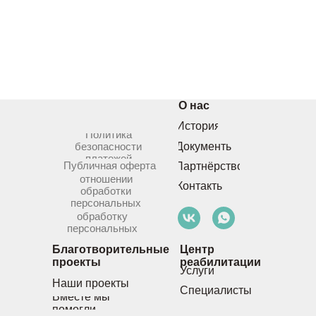
О нас
История
Политика
безопасности
Документы
платежей
Публичная оферта
Партнёрство
Политика в
отношении
Контакты
обработки
персональных
Согласие на
данных
обработку
персональных
данных
Благотворительные
Центр
проекты
реабилитации
Услуги
Наши проекты
Специалисты
Вместе мы
помогли