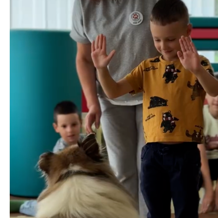
проекты
Вместе мы
помогли
Нужна
помощь
Те, кто помогает
Отчёты
Как
помочь
Центр профессионального роста