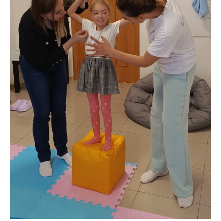
проекты
Вместе мы
помогли
Нужна
помощь
Те, кто помогает
Отчёты
Как
помочь
Центр профессионального роста