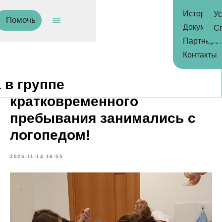
История
Ус
Помочь
Помочь
Документ
С
Партнёрс
О нас
Контакты
История
👩‍🏫Наши ребята в группе
Документы
кратковременного
Партнёрство
пребывания занимались с
Контакты
логопедом!
Центр реабилитации
2025-11-14 16:55
Услуги
Специалисты
Благотворительные проекты
Наши