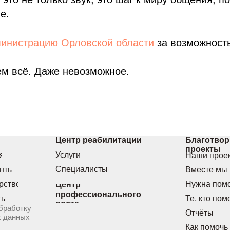
е.
инистрацию Орловской области
за возможност
м всё. Даже невозможное.
Центр реабилитации
Благотво
проекты
я
Услуги
Наши прое
Специалисты
нты
Вместе мы
рство
Нужна пом
Центр
профессионального
ты
Те, кто пом
роста
бработку
Отчёты
х данных
Как помочь