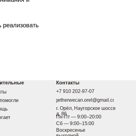
ь реализовать
рительные
Контакты
+7 910 202-97-07
кты
togetherwecan.orel@gmail.com
 помогли
г. Орёл, Наугорское шоссе
ощь
д. 86
Пн-Пт — 9:00–20:00
огает
Сб — 9:00–15:00
Воскресенье
выходной