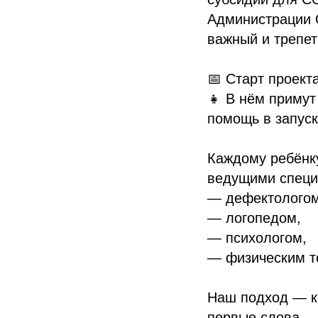
Администрации 
важный и трепе
📅 Старт проект
👧 В нём примут
помощь в запуск
Каждому ребёнку
ведущими специ
— дефектологом
— логопедом,
— психологом,
— физическим т
Наш подход — к
первые слова — 