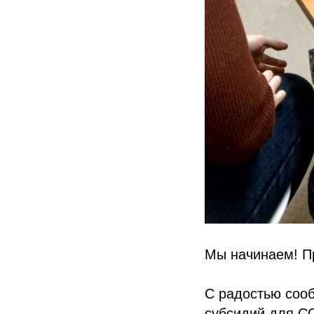
Мы начинаем! П
С радостью сооб
субсидий для С