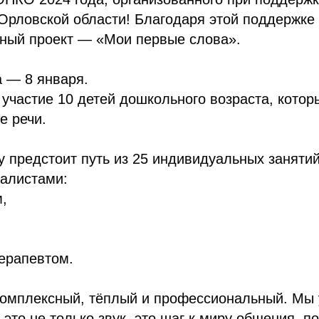
Орловской области! Благодаря этой поддержке
тный проект — «Мои первые слова».
а — 8 января.
 участие 10 детей дошкольного возраста, котор
е речи.
 предстоит путь из 25 индивидуальных заняти
алистами:
,
ерапевтом.
омплексный, тёплый и профессиональный. Мы 
это не только звук, это шаг к миру общения, п