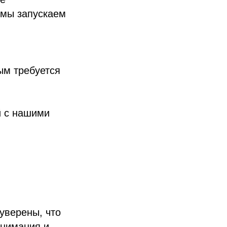
 мы запускаем
ым требуется
й с нашими
уверены, что
онимания и