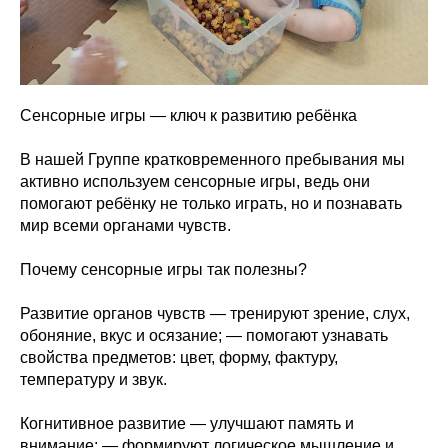
проекты
Вместе мы
помогли
Нужна
помощь
Те, кто помогает
Сенсорные игры — ключ к развитию ребёнка
Отчёты
В нашей Группе кратковременного пребывания мы
Как
активно используем сенсорные игры, ведь они
помочь
помогают ребёнку не только играть, но и познавать
Центр профессионального роста
мир всеми органами чувств.
Почему сенсорные игры так полезны?
Развитие органов чувств — тренируют зрение, слух,
обоняние, вкус и осязание; — помогают узнавать
свойства предметов: цвет, форму, фактуру,
температуру и звук.
Когнитивное развитие — улучшают память и
внимание; — формируют логическое мышление и