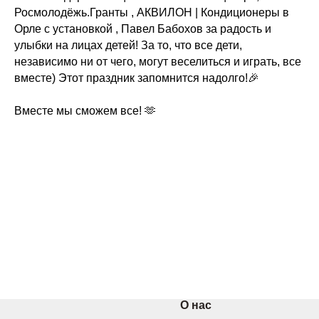
проекты
Росмолодёжь.Гранты , АКВИЛОН | Кондиционеры в
Вместе мы
Орле с установкой , Павел Бабохов за радость и
помогли
Нужна
улыбки на лицах детей! За то, что все дети,
помощь
независимо ни от чего, могут веселиться и играть, все
Те, кто помогает
вместе) Этот праздник запомнится надолго!🎉
Отчёты
Вместе мы сможем все! 🫶
Как
помочь
Центр профессионального роста
О нас