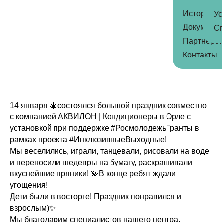
История
Ус
Помочь
Помочь
Документ
С
Партнёрс
О нас
Контакты
История
Инклюзивный праздник
Документы
2025-01-14 06:58
14 января 🎄состоялся большой праздник совместно
Партнёрство
с компанией АКВИЛОН | Кондиционеры в Орле с
Контакты
установкой при поддержке #РосмолодежьГранты в
рамках проекта #ИнклюзивныеВыходные!
Центр реабилитации
Мы веселились, играли, танцевали, рисовали на воде
Услуги
и переносили шедевры на бумагу, раскрашивали
вкуснейшие пряники! 💫В конце ребят ждали
Специалисты
угощения!
Дети были в восторге! Праздник понравился и
Благотворительные проекты
взрослым)✨
Наши
Мы благодарим специалистов нашего центра,