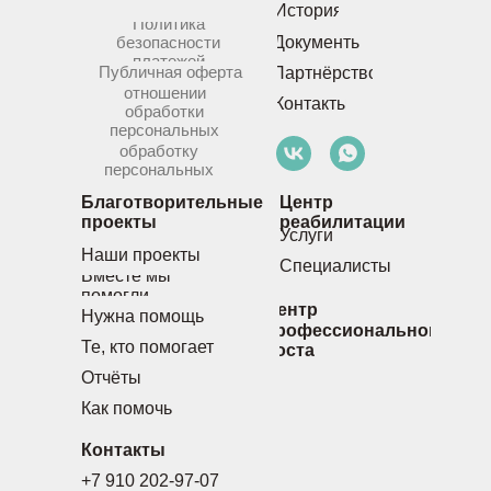
История
Политика
безопасности
Документы
платежей
Публичная оферта
Партнёрство
Политика в
отношении
Контакты
обработки
персональных
Согласие на
данных
обработку
персональных
данных
Благотворительные
Центр
проекты
реабилитации
Услуги
Наши проекты
Специалисты
Вместе мы
помогли
Центр
Нужна помощь
профессионального
Те, кто помогает
роста
Отчёты
Как помочь
Контакты
+7 910 202-97-07